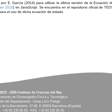
por E. García (2014) para utilizar la última versión de la Ecuación
ter 2010
) en JavaScript. Se encuentra en el repositorio oficial de T
para el uso de dicha ecuación de estado.
2015 - 2026 Instituto de Ciencias del Mar
tamento de Oceanografía Física y Tecnológica
efe del Departamento: Josep Lluís Pelegrí
m de la Barceloneta, 37-49. E-08003 Barcelona (España)
: +34 93 230 95 00 - FAX: +34 93 230 95 55