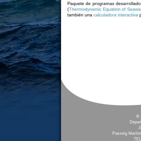
Paquete de programas desarrollado 
(
Thermodynamic Equation of Seawa
también una
calculadora interactiva
© 
Depar
J
Passeig Maríti
TEL