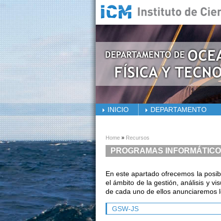
Skip to main content
INICIO
DEPARTAMENTO
You are here
Home
»
Recursos
PROGRAMAS INFORMÁTIC
En este apartado ofrecemos la posib
el ámbito de la gestión, análisis y 
de cada uno de ellos anunciaremos l
GSW-JS