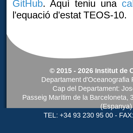
GitHub
. Aquí teniu una
ca
l'equació d'estat TEOS-10.
© 2015 - 2026 Institut de 
Departament d'Oceanografia F
Cap del Departament: Jose
Passeig Marítim de la Barceloneta,
(Espanya)
TEL: +34 93 230 95 00 - FAX