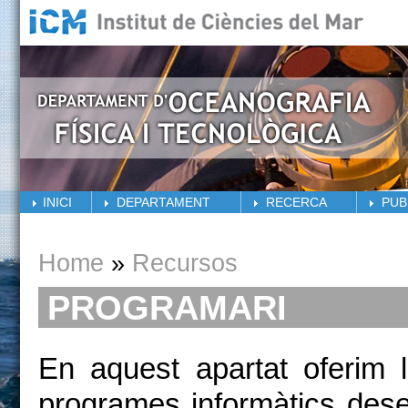
Skip to main content
INICI
DEPARTAMENT
RECERCA
PUB
You are here
Home
»
Recursos
PROGRAMARI
En aquest apartat oferim la
programes informàtics dese