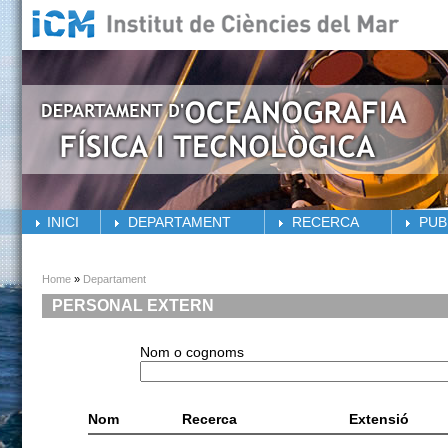
Skip to main content
INICI
DEPARTAMENT
RECERCA
PUB
You are here
Home
»
Departament
PERSONAL EXTERN
Nom o cognoms
Nom
Recerca
Extensió