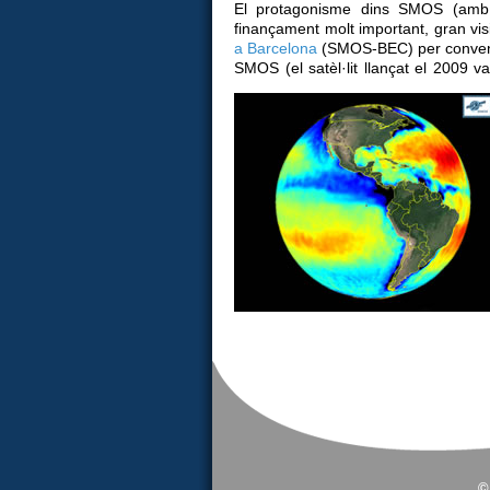
El protagonisme dins SMOS (amb J
finançament molt important, gran visibi
a Barcelona
(SMOS-BEC) per conveni 
SMOS (el satèl·lit llançat el 2009 v
©