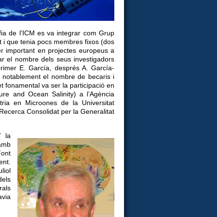
fia de l’ICM es va integrar com Grup
 i que tenia pocs membres fixos (dos
paper important en projectes europeus a
 el nombre dels seus investigadors
rimer E. García, després A. García-
ar notablement el nombre de becaris i
et fonamental va ser la participació en
ure and Ocean Salinity) a l’Agència
ria en Microones de la Universitat
ecerca Consolidat per la Generalitat
7 la
 amb
Font
ent.
liol
dels
rals
avia