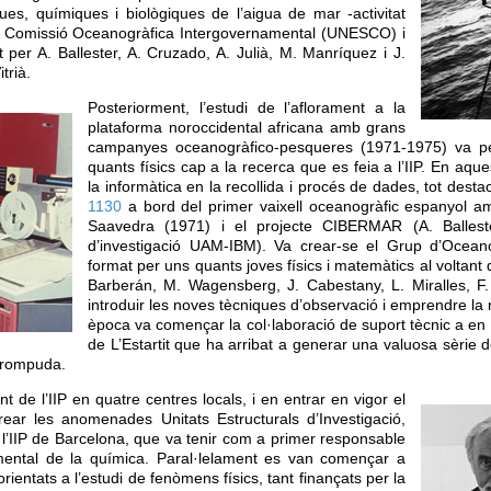
ques, químiques i biològiques de l’aigua de mar -activitat
la Comissió Oceanogràfica Intergovernamental (UNESCO) i
 per A. Ballester, A. Cruzado, A. Julià, M. Manríquez i J.
trià.
Posteriorment, l’estudi de l’aflorament a la
plataforma noroccidental africana amb grans
campanyes oceanogràfico-pesqueres (1971-1975) va pe
quants físics cap a la recerca que es feia a l’IIP. En aq
la informàtica en la recollida i procés de dades, tot desta
1130
a bord del primer vaixell oceanogràfic espanyol a
Saavedra (1971) i el projecte CIBERMAR (A. Balleste
d’investigació UAM-IBM). Va crear-se el Grup d’Oceano
format per uns quants joves físics i matemàtics al voltant 
Barberán, M. Wagensberg, J. Cabestany, L. Miralles, F
introduir les noves tècniques d’observació i emprendre la 
època va començar la col·laboració de suport tècnic a en 
de L’Estartit que ha arribat a generar una valuosa sèrie
rrompuda.
e l’IIP en quatre centres locals, i en entrar en vigor el
ar les anomenades Unitats Estructurals d’Investigació,
 l’IIP de Barcelona, que va tenir com a primer responsable
ental de la química. Paral·lelament es van començar a
rientats a l’estudi de fenòmens físics, tant finançats per la