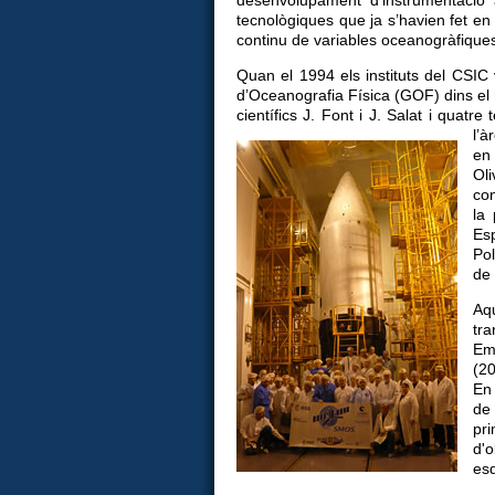
tecnològiques que ja s’havien fet en
continu de variables oceanogràfiques 
Quan el 1994 els instituts del CSIC
d’Oceanografia Física (GOF) dins el
científics J. Font i J. Salat i quatr
l’
en
Oli
con
la
Es
Pol
de
Aq
tr
Emi
(2
En 
de
pr
d'
esd