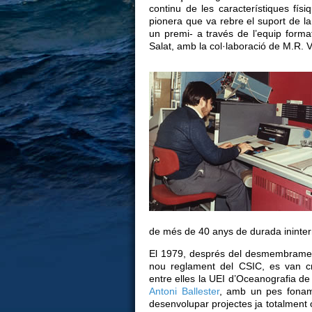
continu de les característiques físi
pionera que va rebre el suport de 
un premi- a través de l’equip format
Salat, amb la col·laboració de M.R. Vi
de més de 40 anys de durada ininte
El 1979, després del desmembrament d
nou reglament del CSIC, es van cre
entre elles la UEI d’Oceanografia de
Antoni Ballester
, amb un pes fonam
desenvolupar projectes ja totalment o