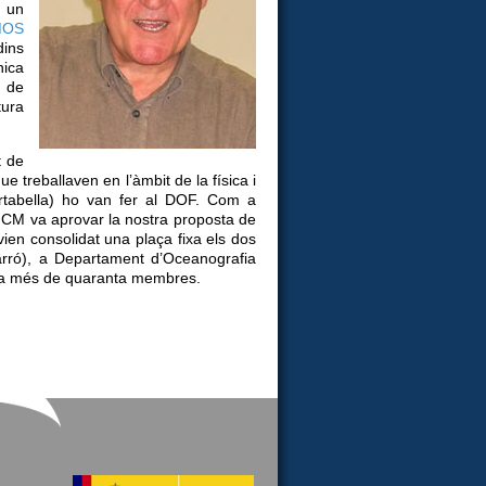
r un
MOS
dins
nica
l de
tura
t de
e treballaven en l’àmbit de la física i
Portabella) ho van fer al DOF. Com a
l’ICM va aprovar la nostra proposta de
en consolidat una plaça fixa els dos
arró), a Departament d’Oceanografia
 ja més de quaranta membres.