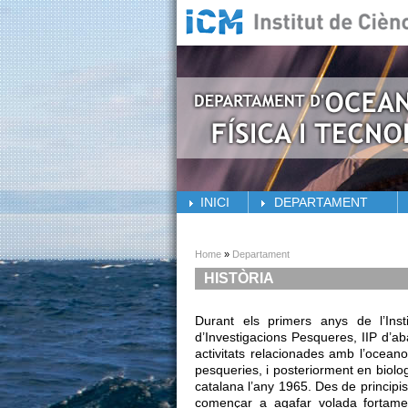
Skip to main content
INICI
DEPARTAMENT
You are here
Home
»
Departament
HISTÒRIA
Durant els primers anys de l’Inst
d’Investigacions Pesqueres, IIP d’a
activitats relacionades amb l’oceano
pesqueries, i posteriorment en biolo
catalana l’any 1965. Des de principis
començar a agafar volada fortament