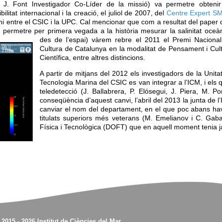
. Font Investigador Co-Líder de la missió) va permetre obteni
litat internacional i la creació, el juliol de 2007, del
Centre Expert S
entre el CSIC i la UPC. Cal mencionar que com a resultat del paper 
a permetre per primera vegada a la història mesurar la salinitat oceà
des de l’espai)
vàrem rebre el 2011 el Premi Naciona
Cultura de Catalunya en la modalitat de Pensament i Cul
Científica, entre altres distincions.
A partir de mitjans del 2012 els investigadors de la Unita
Tecnologia Marina del CSIC es van integrar a l’ICM, i els qu
teledetecció (J. Ballabrera, P. Elósegui, J. Piera, M. 
conseqüència d’aquest canvi, l’abril del 2013 la junta de 
canviar el nom del departament, en el que poc abans havi
titulats superiors més veterans (M. Emelianov i C. Gab
Física i Tecnològica (DOFT) que en aquell moment tenia
 2015 - 2026 Institut de Ciències del Mar