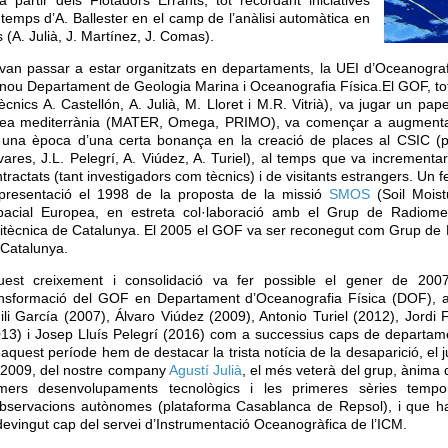
 temps d’A. Ballester en el camp de l’anàlisi automàtica en
(A. Julià, J. Martínez, J. Comas).
 van passar a estar organitzats en departaments, la UEI d’Oceanogra
 nou Departament de Geologia Marina i Oceanografia Física.El GOF, tot
e tècnics A. Castellón, A. Julià, M. Lloret i M.R. Vitrià), va jugar un 
àrea mediterrània (MATER, Omega, PRIMO),
va començar a augmentar
 una època d’una certa bonança en la creació de places al CSIC (p
vares, J.L. Pelegrí, A. Viúdez, A. Turiel), al temps que va increment
tractats (tant investigadors com tècnics) i de visitants estrangers. Un f
 presentació el 1998 de la proposta de la missió
SMOS
(Soil Moist
pacial Europea, en estreta col·laboració amb el Grup de Radiomet
itècnica de Catalunya. El 2005 el GOF va ser reconegut com Grup de R
 Catalunya.
uest creixement i consolidació va fer possible el gener de 200
ansformació del GOF en Departament d’Oceanografia Física (DOF),
li García (2007), Álvaro Viúdez (2009), Antonio Turiel (2012), Jordi 
013) i Josep Lluís Pelegrí (2016) com a successius caps de departam
aquest període hem de destacar la trista notícia de la desaparició, el ju
 2009, del nostre company
Agustí Julià
, el més veterà del grup, ànima 
imers desenvolupaments tecnològics i les primeres sèries tempo
observacions autònomes (plataforma Casablanca de Repsol), i que h
evingut cap del servei d’Instrumentació Oceanogràfica de l’ICM.