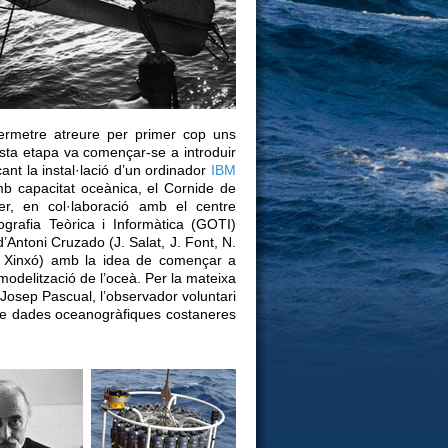
rmetre atreure per primer cop uns
uesta etapa va començar-se a introduir
cant la instal·lació d’un ordinador
IBM
mb capacitat oceànica, el Cornide de
r, en col·laboració amb el centre
grafia Teòrica i Informàtica (GOTI)
d’Antoni Cruzado (J. Salat, J. Font, N.
. Xinxó) amb la idea de començar a
modelització de l’oceà. Per la mateixa
Josep Pascual, l’observador voluntari
 de dades oceanogràfiques costaneres