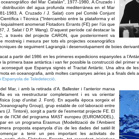
oceanográfico del Mar Catalán", 1977-1980, A.Cruzado i
 distribución del agua profunda mediterránea en el Mar
81-1983, A. Cruzado / J. Salat) com pel Comitè Conjunt
ientífica i Tècnica ("Intercambio entre la plataforma y el
l·loquialment anomenat Flotadors Errants (FE) per l’ús que
87, J. Salat / D.P. Wang). D’aquest període cal destacar la
IC, a través del projecte CARON, que posteriorment va
 de mostreig i mesura per tots els projectes oceanogràfics
s tècniques de seguiment Lagrangià i desenvolupament de boies derivants
acat a partir del 1986 en les primeres expedicions espanyoles a l’Antàr
e la primera base antàrtica i van fer possible la construcció del primer 
aconseguit que Espanya signés el Tractat Antàrtic. Una altra de les 
remota en oceanografia, amb moltes campanyes aèries ja a finals dels an
ó Espanyola de Teledetecció
.
del Mar, i amb la retirada d’A. Ballester i l'anterior marxa
fia es va reestructurar completament i es va orientar
física (cap d’unitat J. Font). En aquella època sorgeix el
Oceanography Group), grup estable de col·laboració entre
ears (J. Tintoré), sorgit a partir de l’esmentat projecte FE. El
jecte de l’ICM del programa MAST europeu (EUROMODEL),
cipar en un programa Erasmus (Modelització de l’Ambient
rimera proposta espanyola d’ús de les dades del satèl·lit
omençar a tenir un pes important les activitats de
partir dels Flotadors Errants, tot recordant iniciatives