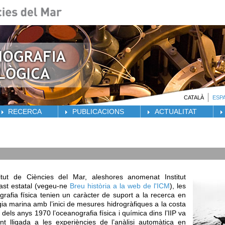
CATALÀ
ESP
RECERCA
PUBLICACIONS
ACTUALITAT
itut de Ciències del Mar, aleshores anomenat Institut
bast estatal (vegeu-ne
Breu història a la web de l'ICM
), les
grafia física tenien un caràcter de suport a la recerca en
gia marina amb l’inici de mesures hidrogràfiques a la costa
 dels anys 1970 l’oceanografia física i química dins l’IIP va
 lligada a les experiències de l’anàlisi automàtica en