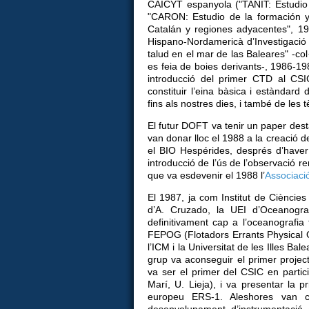
CAICYT espanyola ("TANIT: Estudio 
"CARON: Estudio de la formación y
Catalán y regiones adyacentes", 19
Hispano-Nordamericà d’Investigació C
talud en el mar de las Baleares" -co
es feia de boies derivants-, 1986-19
introducció del primer CTD al CS
constituir l’eina bàsica i estàndard
fins als nostres dies, i també de le
El futur DOFT va tenir un paper dest
van donar lloc el 1988 a la creació d
el BIO Hespérides, després d’haver 
introducció de l’ús de l’observació 
que va esdevenir el 1988 l’
Associaci
El 1987, ja com Institut de Ciències 
d’A. Cruzado, la UEI d’Oceanogra
definitivament cap a l’oceanografia 
FEPOG (Flotadors Errants Physical 
l’ICM i la Universitat de les Illes Bal
grup va aconseguir el primer pro
va ser el primer del CSIC en parti
Marí, U. Lieja), i va presentar la p
europeu ERS-1. Aleshores van c
desenvolupament d’instrumentació a 