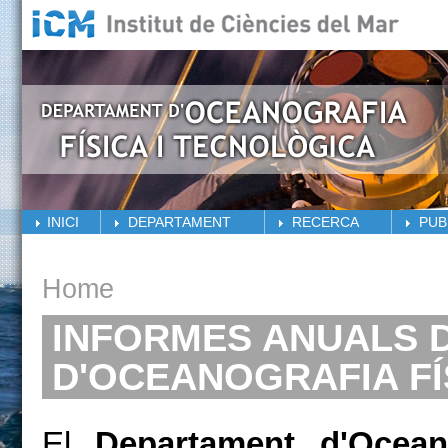
Skip to main content
INICI
DEPARTAMENT
RECERCA
PUB
You are here
Home
INFORMES ANUALS 
D'OCEANOGRAFIA FÍ
El
Departament d'Oceano